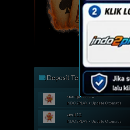
xxxosutrisno
INDO2PLAY • Update Otomatis
xxxar
INDO2PLAY • Update Otomatis
xxxtha72
INDO2PLAY • Update Otomatis
xxxoyo123
INDO2PLAY • Update Otomatis
Deposit Terakhir
xxxil
INDO2PLAY • Update Otomatis
xxxmjosss123
INDO2PLAY • Update Otomatis
xxxit12
INDO2PLAY • Update Otomatis