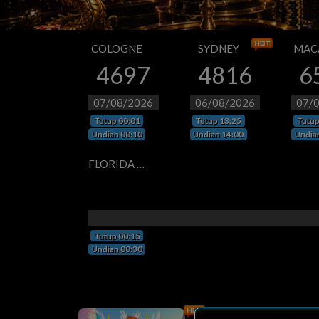
COLOGNE
SYDNEY
MAC
4697
4816
6
07/08/2026
06/08/2026
07/
Tutup 00:01
Tutup 13:25
Tutup
Undian 00:10
Undian 14:00
Undia
FLORIDA MIDDAY
Tutup 00:15
xxxar
Undian 00:30
INDO2PLAY • Update Otomatis
xxxtha72
INDO2PLAY • Update Otomatis