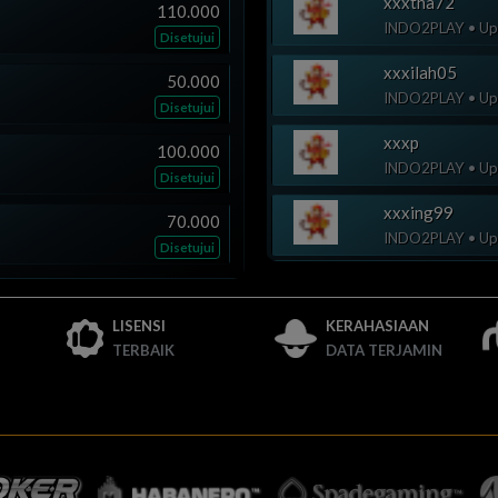
xxxtha72
110.000
INDO2PLAY • Up
Disetujui
xxxilah05
50.000
INDO2PLAY • Up
Disetujui
xxxp
100.000
INDO2PLAY • Up
Disetujui
xxxing99
70.000
INDO2PLAY • Up
Disetujui
xxxjo1231
50.000
INDO2PLAY • Up
Disetujui
LISENSI
KERAHASIAAN
TERBAIK
DATA TERJAMIN
xxxditz
100.000
INDO2PLAY • Up
Disetujui
xxxam01
100.009
INDO2PLAY • Up
Disetujui
xxxr2245