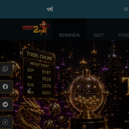
SELAMAT DA
BERANDA
SLOT
TOGE
P
K
Sebelumnya
M
M