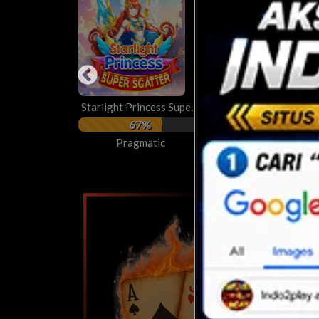
xxxoyo123
INDO2PLAY • Update Otomatis
xxxil
INDO2PLAY • Update Otomatis
Starlight Princess Super Scatter
Treasures of Aztec
xxxmjosss123
Ways of the Qilin
67%
92%
INDO2PLAY • Update Otomatis
67%
gmatic
PGSoft
PGSoft
xxxit12
INDO2PLAY • Update Otomatis
xxxhoki
INDO2PLAY • Update Otomatis
xxxuta
INDO2PLAY • Update Otomatis
xxxtha72
INDO2PLAY • Update Otomatis