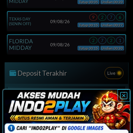
xxxsoey
20.009
09/08/26
Tutup 00:05
Undian 00:20
MACAO
INDO2PLAY • Update Otomatis
Disetujui
xxxa2
115.000
9
2
7
6
INDO2PLAY • Update Otomatis
Disetujui
xxxns69
30.000
6
09/08/26
WASHINGTON
Tutup 00:15
Undian 00:27
INDO2PLAY • Update Otomatis
Disetujui
xxxckjoker88
61.720
INDO2PLAY • Update Otomatis
Disetujui
xxxurumalam99
30.000
2
7
2
1
6
INDO2PLAY • Update Otomatis
Disetujui
OREGON 1
09/08/26
Tutup 00:15
Undian 00:30
xxxoney
50.000
INDO2PLAY • Update Otomatis
Disetujui
xxxar09
25.000
INDO2PLAY • Update Otomatis
Disetujui
xxxang456
870.000
INDO2PLAY • Update Otomatis
Deposit Terakhir
Disetujui
xxxmjosss123
100.000
Live
INDO2PLAY • Update Otomatis
Disetujui
xxxplin11
60.000
INDO2PLAY • Update Otomatis
Disetujui
xxxnxy1804
20.605
INDO2PLAY • Update Otomatis
Disetujui
xxxarjo
53.000
INDO2PLAY • Update Otomatis
Disetujui
xxxing99
100.000
INDO2PLAY • Update Otomatis
Disetujui
xxxry
300.000
INDO2PLAY • Update Otomatis
Disetujui
xxxa2
46.000