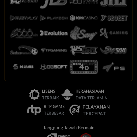
LISENSI
KERAHASIAAN
TERBAIK
DATA TERJAMIN
PELAYANAN
RTP GAME
TERCEPAT
TERBESAR
Tanggung Jawab Bermain