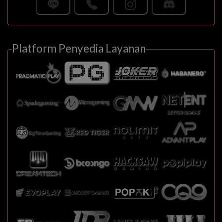
xxxckjoker88
61.720
INDO2PLAY • Update Otomatis
Disetujui
xxxoney
50.000
Platform Penyedia Layanan
INDO2PLAY • Update Otomatis
Disetujui
xxxang456
870.000
INDO2PLAY • Update Otomatis
Disetujui
xxxplin11
60.000
INDO2PLAY • Update Otomatis
Disetujui