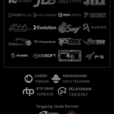
LISENSI
KERAHASIAAN
TERBAIK
DATA TERJAMIN
PELAYANAN
RTP GAME
TERCEPAT
TERBESAR
Tanggung Jawab Bermain