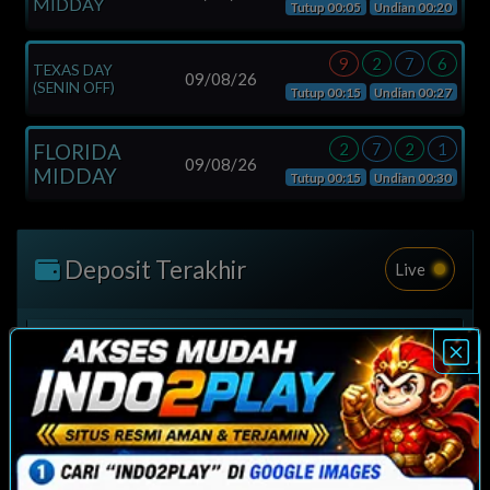
AY
xxxerus100
30.000
Tutup 00:05
Undian 00:20
MACAO
INDO2PLAY • Update Otomatis
Disetujui
xxxdewijp
52.000
9
2
7
6
INDO2PLAY • Update Otomatis
DAY
Disetujui
xxxit12
150.000
09/08/26
OFF)
WASHINGT
Tutup 00:15
Undian 00:27
INDO2PLAY • Update Otomatis
Disetujui
xxxsoey
70.000
INDO2PLAY • Update Otomatis
Disetujui
xxxe1991
100.000
2
7
2
1
IDA
09/08/26
INDO2PLAY • Update Otomatis
Disetujui
OREGON
DAY
Tutup 00:15
Undian 00:30
xxxim015
50.000
INDO2PLAY • Update Otomatis
Disetujui
xxxhoki
200.000
INDO2PLAY • Update Otomatis
Disetujui
xxxarjo
53.000
INDO2PLAY • Update Otomatis
Deposit Terakhir
Disetujui
xxxol5758
96.000
Live
INDO2PLAY • Update Otomatis
Disetujui
xxxry
300.000
INDO2PLAY • Update Otomatis
Disetujui
xxxa001
50.000
INDO2PLAY • Update Otomatis
Disetujui
xxxbong
100.000
INDO2PLAY • Update Otomatis
Disetujui
xxxrut93
28.000
INDO2PLAY • Update Otomatis
Disetujui
xxxing99
700.000
INDO2PLAY • Update Otomatis
Disetujui
xxxellele123
200.000