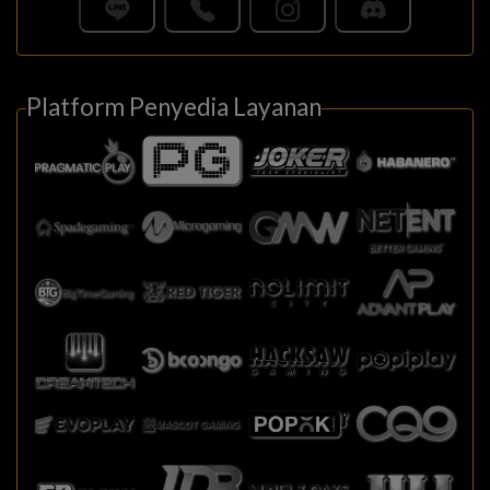
xxxsoey
70.000
INDO2PLAY • Update Otomatis
Disetujui
xxxim015
50.000
Platform Penyedia Layanan
INDO2PLAY • Update Otomatis
Disetujui
xxxarjo
53.000
INDO2PLAY • Update Otomatis
Disetujui
xxxry
300.000
INDO2PLAY • Update Otomatis
Disetujui