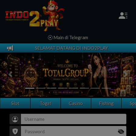
Main di Telegram
SELAMAT DATANG DI INDO2PLAY
Sebelumnya
Beri
Slot
Togel
Casino
Fishing
Sp