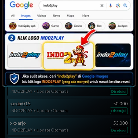
INDO2PLAY • Update Otomatis
Disetujui
xxxnkopink
50.000
INDO2PLAY • Update Otomatis
Disetujui
xxxuh86
60.000
INDO2PLAY • Update Otomatis
Disetujui
xxxles123
100.000
INDO2PLAY • Update Otomatis
Disetujui
xxxan009
75.000
INDO2PLAY • Update Otomatis
Disetujui
xxxdewijp
82.000
INDO2PLAY • Update Otomatis
Disetujui
xxxerus100
30.000
INDO2PLAY • Update Otomatis
Disetujui
Withdraw Terakhir
xxxdewijp
52.000
Live
INDO2PLAY • Update Otomatis
Disetujui
xxxit12
150.000
INDO2PLAY • Update Otomatis
Disetujui
xxxsoey
70.000
INDO2PLAY • Update Otomatis
Disetujui
xxxe1991
100.000
INDO2PLAY • Update Otomatis
Disetujui
xxxim015
50.000
INDO2PLAY • Update Otomatis
Disetujui
xxxhoki
200.000
INDO2PLAY • Update Otomatis
Disetujui
xxxarjo
53.000
INDO2PLAY • Update Otomatis
Disetujui
xxxol5758
96.000