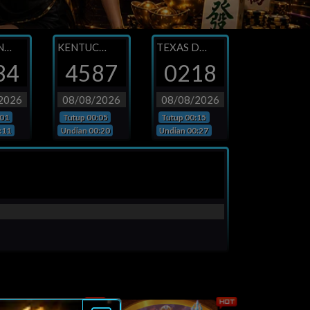
GERMANY PLUS5
KENTUCKY MIDDAY
TEXAS DAY (SENIN OFF)
34
4587
0218
2026
08/08/2026
08/08/2026
:01
Tutup 00:05
Tutup 00:15
:11
Undian 00:20
Undian 00:27