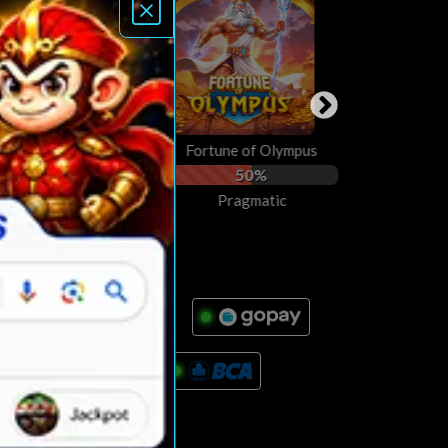
300.000
date Otomatis
Disetujui
500.000
date Otomatis
Disetujui
50.000
Ways of the Qilin
Fortune of Olympus
Starlight Pr
date Otomatis
Disetujui
93%
50%
48
PGSoft
Pragmatic
Pragm
212.000
date Otomatis
Disetujui
100.000
ode Pembayaran
date Otomatis
Disetujui
87.000
date Otomatis
Disetujui
100.000
date Otomatis
Disetujui