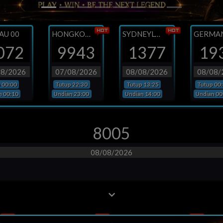
AU 00
HONGKONG
SYDNEYLOTTO
072
9943
1377
19
08/2026
07/08/2026
08/08/2026
08/08/
 00:00
Tutup 22:30
Tutup 13:25
Tutup 00
n 00:10
Undian 23:00
Undian 14:00
Undian 00
8005
08/08/2026