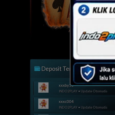
xxxkahmoyet
INDO2PLAY • Update Otomatis
xxx08
INDO2PLAY • Update Otomatis
xxxndjp17
INDO2PLAY • Update Otomatis
xxxarno
INDO2PLAY • Update Otomatis
Deposit Terakhir
xxxong28
INDO2PLAY • Update Otomatis
xxxby55
INDO2PLAY • Update Otomatis
xxxc004
INDO2PLAY • Update Otomatis