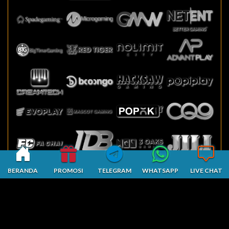
BERANDA
PROMOSI
TELEGRAM
WHATSAPP
LIVE CHAT