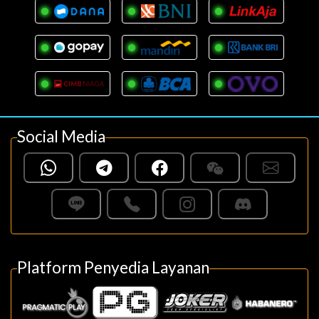
Social Media
Platform Penyedia Layanan