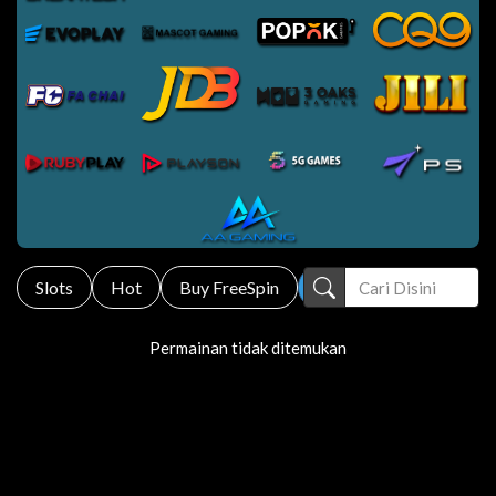
Slots
Hot
Buy FreeSpin
Table Games
Permainan tidak ditemukan