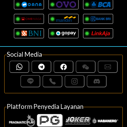
Social Media
Platform Penyedia Layanan