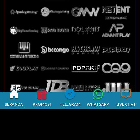
BERANDA
PROMOSI
TELEGRAM
WHATSAPP
LIVE CHAT