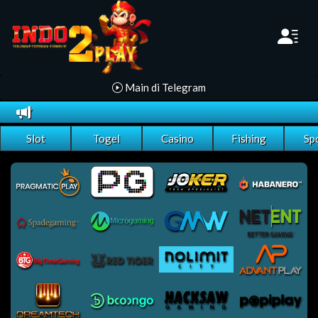
Main di Telegram
2PLAY
Slot
Togel
Casino
Fishing
Sp