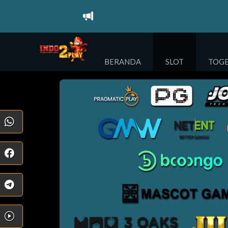
BERANDA
SLOT
TOGE
P
K
M
M