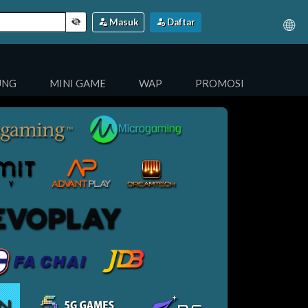
🌐
Masuk
Daftar
UNG
MINI GAME
WAP
PROMOSI