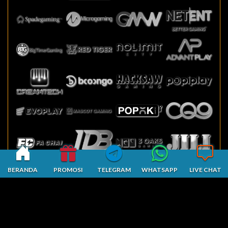
BERANDA
PROMOSI
TELEGRAM
WHATSAPP
LIVE CHAT