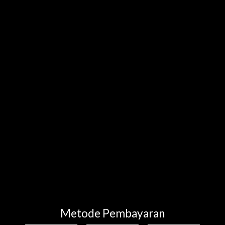
Metode Pembayaran